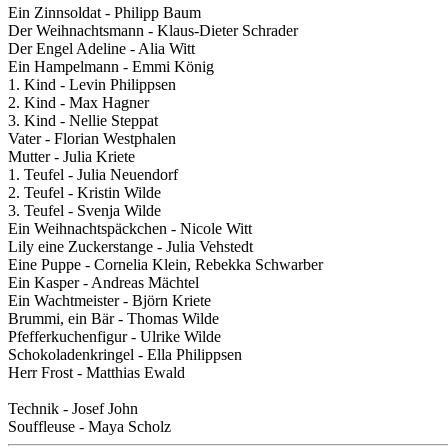
Ein Zinnsoldat - Philipp Baum
Der Weihnachtsmann - Klaus-Dieter Schrader
Der Engel Adeline - Alia Witt
Ein Hampelmann - Emmi König
1. Kind - Levin Philippsen
2. Kind - Max Hagner
3. Kind - Nellie Steppat
Vater - Florian Westphalen
Mutter - Julia Kriete
1. Teufel - Julia Neuendorf
2. Teufel - Kristin Wilde
3. Teufel - Svenja Wilde
Ein Weihnachtspäckchen - Nicole Witt
Lily eine Zuckerstange - Julia Vehstedt
Eine Puppe - Cornelia Klein, Rebekka Schwarber
Ein Kasper - Andreas Mächtel
Ein Wachtmeister - Björn Kriete
Brummi, ein Bär - Thomas Wilde
Pfefferkuchenfigur - Ulrike Wilde
Schokoladenkringel - Ella Philippsen
Herr Frost - Matthias Ewald
Technik - Josef John
Souffleuse - Maya Scholz