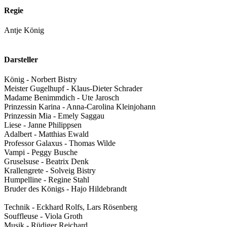
Regie
Antje König
Darsteller
König - Norbert Bistry
Meister Gugelhupf - Klaus-Dieter Schrader
Madame Benimmdich - Ute Jarosch
Prinzessin Karina - Anna-Carolina Kleinjohann
Prinzessin Mia - Emely Saggau
Liese - Janne Philippsen
Adalbert - Matthias Ewald
Professor Galaxus - Thomas Wilde
Vampi - Peggy Busche
Gruselsuse - Beatrix Denk
Krallengrete - Solveig Bistry
Humpelline - Regine Stahl
Bruder des Königs - Hajo Hildebrandt
Technik - Eckhard Rolfs, Lars Rösenberg
Souffleuse - Viola Groth
Musik - Rüdiger Reichard